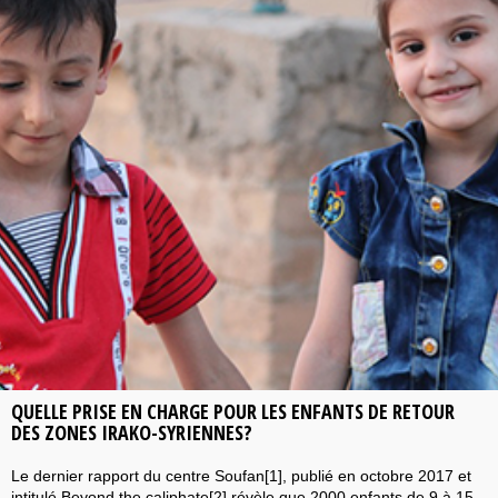
QUELLE PRISE EN CHARGE POUR LES ENFANTS DE RETOUR
DES ZONES IRAKO-SYRIENNES?
Le dernier rapport du centre Soufan[1], publié en octobre 2017 et
intitulé Beyond the caliphate[2] révèle que 2000 enfants de 9 à 15