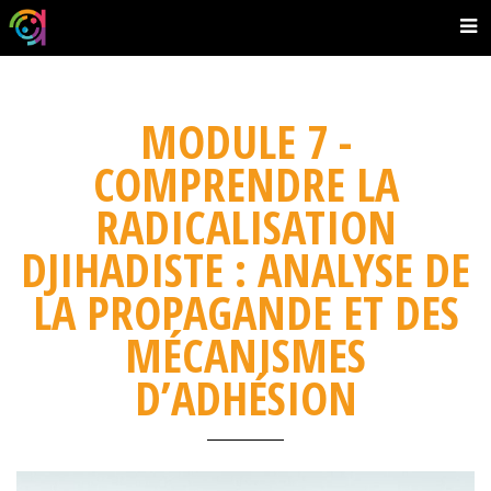
MODULE 7 -
COMPRENDRE LA
RADICALISATION
DJIHADISTE : ANALYSE DE
LA PROPAGANDE ET DES
MÉCANISMES
D’ADHÉSION