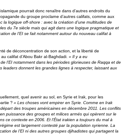
 islamique pourrait donc renaître dans d’autres endroits du
 propagande du groupe proclame d’autres califats, comme aux
 la logique off-shore : avec la création d’une multitudes de
règles du 7e siècle mais qui agit dans une logique pragmatique et
cation de l’EI se fait notamment autour du nouveau califat à
nté de déconcentration de son action, et la liberté de
 au califat d’Abou Bakr al-Baghdadi.
« Il y a eu
n de l’EI notamment dans les périodes glorieuses de Raqqa et de
es leaders donnent les grandes lignes à respecter, laissant aux
uellement, quel avenir au sol, en Syrie et Irak, pour les
partie ?
« Les choses vont empirer en Syrie.
Comme en Irak
 départ des troupes américaines en décembre 2011. Les conflits
e en puissance des groupes et milices armés qui opèrent sur le
dans ce contexte en 2006. Et l’État irakien a toujours du mal à
Le régime est largement contesté par la population syrienne. La
dication de l’EI ni des autres groupes djihadistes qui partagent la