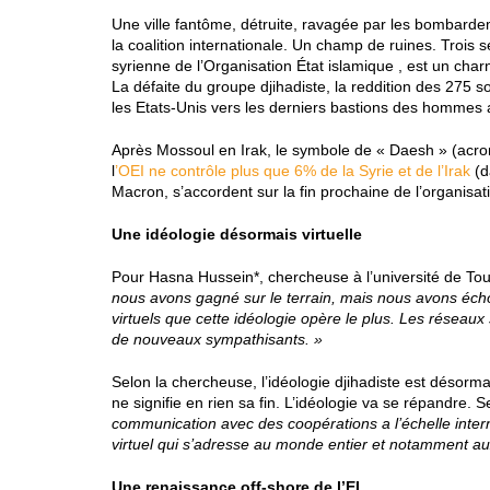
Une ville fantôme, détruite, ravagée par les bombardeme
la coalition internationale. Un champ de ruines. Trois 
syrienne de l’Organisation État islamique , est un charn
La défaite du groupe djihadiste, la reddition des 275 so
les Etats-Unis vers les derniers bastions des hommes 
Après Mossoul en Irak, le symbole de « Daesh » (acron
l
’OEI ne contrôle plus que 6% de la Syrie et de l’Irak
(d
Macron, s’accordent sur la fin prochaine de l’organisat
Une idéologie désormais virtuelle
Pour Hasna Hussein*, chercheuse à l’université de Toul
nous avons gagné sur le terrain, mais nous avons éch
virtuels que cette idéologie opère le plus. Les réseau
de nouveaux sympathisants. »
Selon la chercheuse, l’idéologie djihadiste est désormais
ne signifie en rien sa fin. L’idéologie va se répandre. S
communication avec des coopérations a l’échelle intern
virtuel qui s’adresse au monde entier et notamment au
Une renaissance off-shore de l’EI