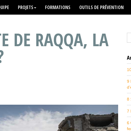
QUIPE
PROJETS
FORMATIONS
OUTILS DE PRÉVENTION
E DE RAQQA, LA
?
A
10
9 
d
d
8 
7 
6 
f