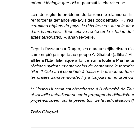
même idéologie que l’EI
»
, poursuit la chercheuse.
Loin de régler le problème du terrorisme islamique, l’int
renforcer la défiance vis-à-vis des occidentaux.
« Près 
certaines régions du pays, le déchirement au sein de la
dans le monde… Tout cela va renforcer la « haine de l’
actes terroristes. »
, analyse-t-elle.
Depuis l’assaut sur Raqqa, les attaques djihadistes n’
camion-piégé imputé au groupe Al-Shabab (affilié à Al
affilié à l’Etat Islamique a foncé sur la foule à Manhatt
régimes syriens et américains de combattre le terroris
bilan ? Cela a-t’il contribué à baisser le niveau du ter
terroristes dans le monde. Il y a toujours un endroit où i
* :
Hasna Hussein est chercheuse à l’université de Tou
et travaille actuellement sur la propagande djihadiste e
projet européen sur la prévention de la radicalisation
Théo Gicquel