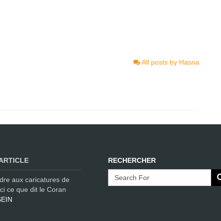
All posts by Hasna
ARTICLE
RECHERCHER
dre aux caricatures de
i ce que dit le Coran
EIN