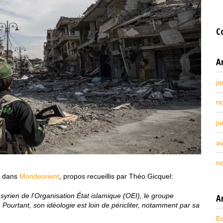
C
A
ja
n
ju
av
n
e dans
Mondeorient
, propos recueillis par Théo Gicquel:
syrien de l
’
Organisation État islamique (OEI), le groupe
Ar
. Pourtant, son idéologie est loin de péricliter, notamment par sa
Ed