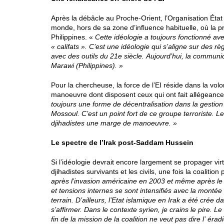
Après la débâcle au Proche-Orient, l’Organisation État
monde, hors de sa zone d’influence habituelle, où la
Philippines. «
Cette idéologie a toujours fonctionné avec
« califats ». C’est une idéologie qui s’aligne sur des 
avec des outils du 21e siècle. Aujourd’hui, la communi
Marawi (Philippines). »
Pour la chercheuse, la force de l’EI réside dans la volo
manoeuvre dont disposent ceux qui ont fait allégeance
toujours une forme de décentralisation dans la gestio
Mossoul. C’est un point fort de ce groupe terroriste. L
djihadistes une marge de manoeuvre. »
Le spectre de l’Irak post-Saddam Hussein
Si l’idéologie devrait encore largement se propager virt
djihadistes survivants et les civils, une fois la coalition 
après l’invasion américaine en 2003 et même après le
et tensions internes se sont intensifiés avec la monté
terrain. D’ailleurs, l’Etat islamique en Irak a été crée 
s’affirmer. Dans le contexte syrien, je crains le pire. 
fin de la mission de la coalition ne veut pas dire l’ éra