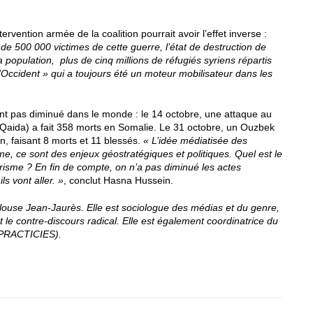
ervention armée de la coalition pourrait avoir l’effet inverse :
de 500 000 victimes de cette guerre, l’état de destruction de
 population, plus de cinq millions de réfugiés syriens répartis
Occident » qui a toujours été un moteur mobilisateur dans les
ont pas diminué dans le monde : le 14 octobre, une attaque au
-Qaida) a fait 358 morts en Somalie. Le 31 octobre, un Ouzbek
an, faisant 8 morts et 11 blessés.
« L’idée médiatisée des
me, ce sont des enjeux géostratégiques et politiques. Quel est le
rorisme ? En fin de compte, on n’a pas diminué les actes
ls vont aller. »
, conclut Hasna Hussein.
louse Jean-Jaurès. Elle est sociologue des médias et du genre,
t le contre-discours radical. Elle est également coordinatrice du
 (PRACTICIES).