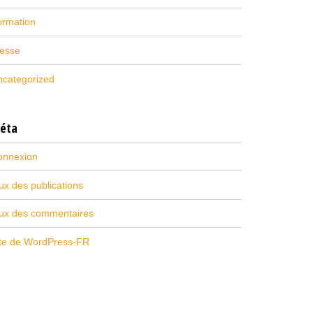
ormation
resse
ncategorized
éta
onnexion
ux des publications
lux des commentaires
ite de WordPress-FR