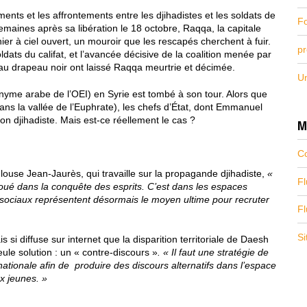
nts et les affrontements entre les djihadistes et les soldats de
F
semaines après sa libération le 18 octobre, Raqqa, la capitale
ier à ciel ouvert, un mouroir que les rescapés cherchent à fuir.
p
ldats du califat, et l’avancée décisive de la coalition menée par
au drapeau noir ont laissé Raqqa meurtrie et décimée.
U
yme arabe de l’OEI) en Syrie est tombé à son tour. Alors que
ans la vallée de l’Euphrate), les chefs d’État, dont Emmanuel
ion djihadiste. Mais est-ce réellement le cas ?
M
C
ouse Jean-Jaurès, qui travaille sur la propagande djihadiste,
«
Fl
oué dans la conquête des esprits. C’est dans les espaces
x sociaux représentent désormais le moyen ultime pour recruter
F
S
 si diffuse sur internet que la disparition territoriale de Daesh
eule solution : un « contre-discours »
. « Il faut une stratégie de
ationale afin de produire des discours alternatifs dans l’espace
x jeunes. »